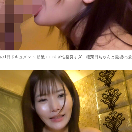
の1日ドキュメント 超絶エロすぎ性格良すぎ！櫻茉日ちゃんと最後の撮影