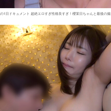
の1日ドキュメント 超絶エロすぎ性格良すぎ！櫻茉日ちゃんと最後の撮影