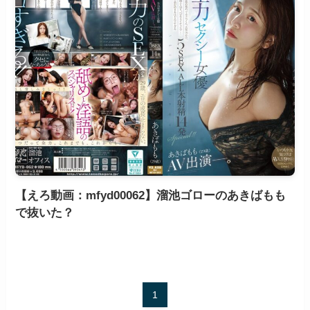
【えろ動画：mfyd00062】溜池ゴローのあきばもも
で抜いた？
1