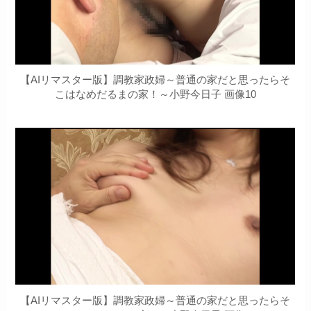
【AIリマスター版】調教家政婦～普通の家だと思ったらそ
こはなめだるまの家！～小野今日子 画像10
【AIリマスター版】調教家政婦～普通の家だと思ったらそ