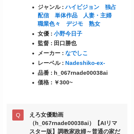
ジャンル :
ハイビジョン
独占
配信
単体作品
人妻・主婦
職業色々
デジモ
熟女
女優 :
小野今日子
監督 : 田口勝也
メーカー :
なでしこ
レーベル :
Nadeshiko-ex-
品番 : h_067rnade00038ai
価格 : ￥300~
えろ女優動画
（h_067rnade00038ai）【AIリマ
スター版】調教家政婦～普通の家だ