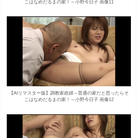
こはなめだるまの家！～小野今日子 画像11
【AIリマスター版】調教家政婦～普通の家だと思ったらそ
こはなめだるまの家！～小野今日子 画像12