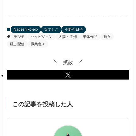
Nadeshiko-ex-
なでしこ
小野今日子
デジモ
ハイビジョン
人妻・主婦
単体作品
熟女
独占配信
職業色々
拡散
この記事を投稿した人